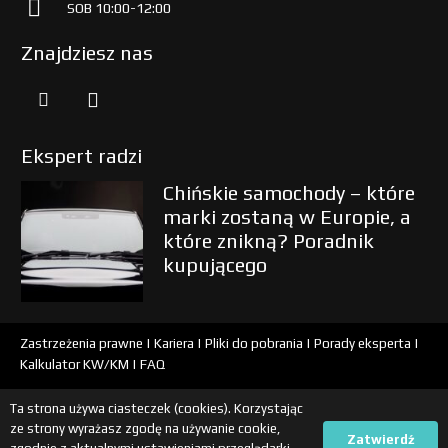
SOB 10:00-12:00
Znajdziesz nas
Ekspert radzi
Chińskie samochody – które
marki zostaną w Europie, a
które znikną? Poradnik
kupującego
Zastrzeżenia prawne
|
Kariera
|
Pliki do pobrania
|
Porady eksperta
|
Kalkulator KW/KM
|
FAQ
Ta strona używa ciasteczek (cookies). Korzystając
2026 © Copyright
Ekspertcar.pl – sprawdzenie auta przed kupnem
ze strony wyrażasz zgodę na używanie cookie,
Zatwierdź