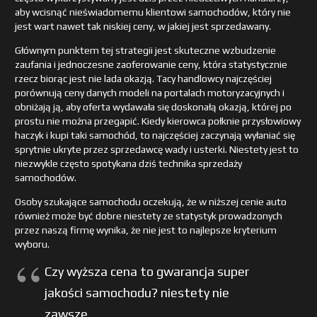
aby wcisnąć nieświadomemu klientowi samochodów, który nie
jest wart nawet tak niskiej ceny, w jakiej jest sprzedawany.
Głównym punktem tej strategii jest skuteczne wzbudzenie
zaufania i jednoczesne zaoferowanie ceny, która statystycznie
rzecz biorąc jest nie lada okazją. Tacy handlowcy najczęściej
porównują ceny danych modeli na portalach motoryzacyjnych i
obniżają ją, aby oferta wydawała się doskonałą okazją, której po
prostu nie można przegapić. Kiedy kierowca połknie przysłowiowy
haczyk i kupi taki samochód, to najczęściej zaczynają wyłaniać się
sprytnie ukryte przez sprzedawcę wady i usterki. Niestety jest to
niezwykle często spotykana dziś technika sprzedaży
samochodów.
Osoby szukające samochodu oczekują, że w niższej cenie auto
również może być dobre niestety ze statystyk prowadzonych
przez naszą firmę wynika, że nie jest to najlepsze kryterium
wyboru.
Czy wyższa cena to gwarancja super
jakości samochodu? niestety nie
zawsze.