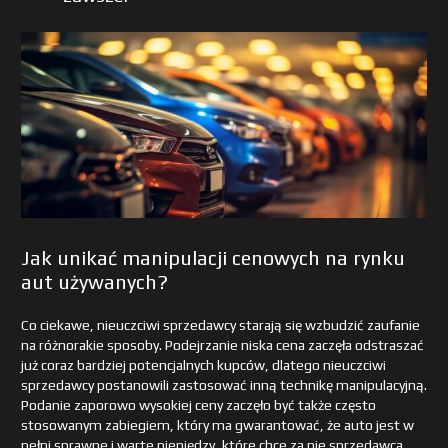
Jak unikać manipulacji cenowych na rynku
aut używanych?
Co ciekawe, nieuczciwi sprzedawcy starają się wzbudzić zaufanie
na różnorakie sposoby. Podejrzanie niska cena zaczęła odstraszać
już coraz bardziej potencjalnych kupców, dlatego nieuczciwi
sprzedawcy postanowili zastosować inną technikę manipulacyjną.
Podanie zaporowo wysokiej ceny zaczęło być także często
stosowanym zabiegiem, który ma gwarantować, że auto jest w
pełni sprawne i warte pieniędzy, które chce za nie sprzedawca.