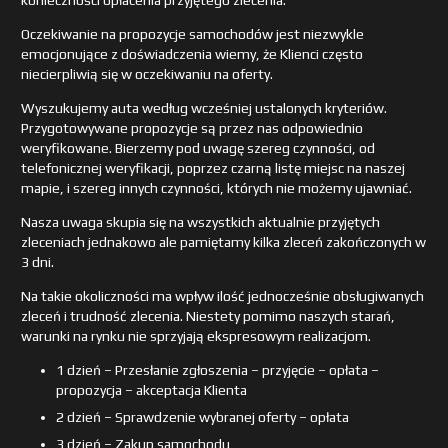
Oczekiwanie na propozycje samochodów jest niezwykle
emocjonujące z doświadczenia wiemy, że Klienci często
niecierpliwią się w oczekiwaniu na oferty.
Wyszukujemy auta według wcześniej ustalonych kryteriów.
Przygotowywane propozycje są przez nas odpowiednio
weryfikowane. Bierzemy pod uwagę szereg czynności, od
telefonicznej weryfikacji, poprzez czarną listę miejsc na naszej
mapie, i szereg innych czynności, których nie możemy ujawniać.
Nasza uwaga skupia się na wszystkich aktualnie przyjętych
zleceniach jednakowo ale pamiętamy kilka zleceń zakończonych w
3 dni.
Na takie okoliczności ma wpływ ilość jednocześnie obsługiwanych
zleceń i trudność zlecenia. Niestety pomimo naszych starań,
warunki na rynku nie sprzyjają ekspresowym realizacjom.
1 dzień – Przesłanie zgłoszenia – przyjęcie – opłata –
propozycja – akceptacja Klienta
2 dzień – Sprawdzenie wybranej oferty – opłata
3 dzień – Zakup samochodu