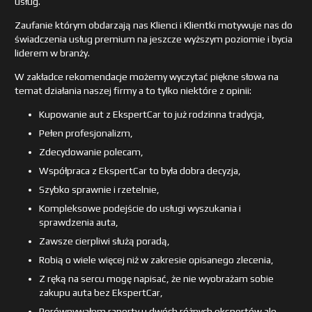
usług.
Zaufanie którym obdarzają nas Klienci i Klientki motywuje nas do
świadczenia usług premium na jeszcze wyższym poziomie i bycia
liderem w branży.
W zakładce rekomendacje możemy wyczytać piękne słowa na
temat działania naszej firmy a to tylko niektóre z opinii:
Kupowanie aut z EkspertCar to już rodzinna tradycja,
Pełen profesjonalizm,
Zdecydowanie polecam,
Współpraca z EkspertCar to była dobra decyzja,
Szybko sprawnie i rzetelnie,
Kompleksowe podejście do usługi wyszukania i
sprawdzenia auta,
Zawsze cierpliwi służą poradą,
Robią o wiele więcej niż w zakresie opisanego zlecenia,
Z ręką na sercu mogę napisać, że nie wyobrażam sobie
zakupu auta bez EkspertCar,
Porównywałem raporty u dwóch różnych ekspertów ale