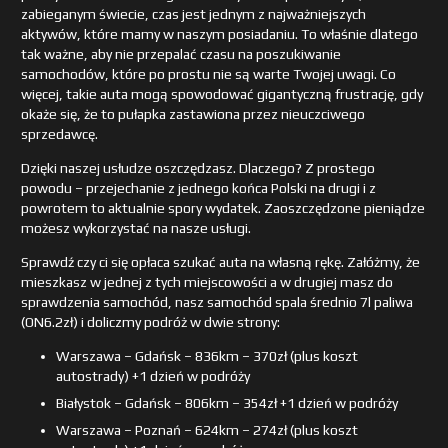
zabieganym świecie, czas jest jednym z najważniejszych
aktywów, które mamy w naszym posiadaniu. To właśnie dlatego
tak ważne, aby nie przepalać czasu na poszukiwanie
samochodów, które po prostu nie są warte Twojej uwagi. Co
więcej, takie auta mogą spowodować gigantyczną frustrację, gdy
okaże się, że to pułapka zastawiona przez nieuczciwego
sprzedawcę.
Dzięki naszej usłudze oszczędzasz. Dlaczego? Z prostego
powodu – przejechanie z jednego końca Polski na drugi i z
powrotem to aktualnie spory wydatek. Zaoszczędzone pieniądze
możesz wykorzystać na nasze usługi.
Sprawdź czy ci się opłaca szukać auta na własną rękę. Załóżmy, że
mieszkasz w jednej z tych miejscowości a w drugiej masz do
sprawdzenia samochód, nasz samochód spala średnio 7l paliwa
(ON6.2zł) i doliczmy podróż w dwie strony:
Warszawa – Gdańsk – 836km – 370zł (plus koszt
autostrady) +1 dzień w podróży
Białystok – Gdańsk – 806km – 354zł +1 dzień w podróży
Warszawa – Poznań – 624km – 274zł (plus koszt