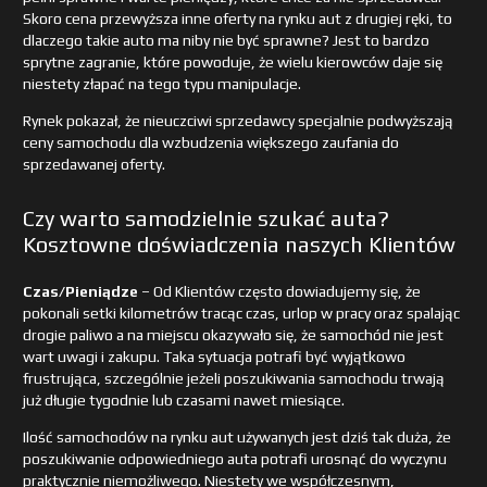
Skoro cena przewyższa inne oferty na rynku aut z drugiej ręki, to
dlaczego takie auto ma niby nie być sprawne? Jest to bardzo
sprytne zagranie, które powoduje, że wielu kierowców daje się
niestety złapać na tego typu manipulacje.
Rynek pokazał, że nieuczciwi sprzedawcy specjalnie podwyższają
ceny samochodu dla wzbudzenia większego zaufania do
sprzedawanej oferty.
Czy warto samodzielnie szukać auta?
Kosztowne doświadczenia naszych Klientów
Czas/Pieniądze
– Od Klientów często dowiadujemy się, że
pokonali setki kilometrów tracąc czas, urlop w pracy oraz spalając
drogie paliwo a na miejscu okazywało się, że samochód nie jest
wart uwagi i zakupu. Taka sytuacja potrafi być wyjątkowo
frustrująca, szczególnie jeżeli poszukiwania samochodu trwają
już długie tygodnie lub czasami nawet miesiące.
Ilość samochodów na rynku aut używanych jest dziś tak duża, że
poszukiwanie odpowiedniego auta potrafi urosnąć do wyczynu
praktycznie niemożliwego. Niestety we współczesnym,