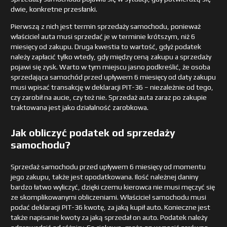
dwie, konkretne przesłanki.
Pierwszą z nich jest termin sprzedaży samochodu, ponieważ
właściciel auta musi sprzedać je w terminie krótszym, niż 6
miesięcy od zakupu. Druga kwestia to wartość, gdyż podatek
należy zapłacić tylko wtedy, gdy między ceną zakupu a sprzedaży
pojawi się zysk. Warto w tym miejscu jasno podkreślić, że osoba
sprzedająca samochód przed upływem 6 miesięcy od daty zakupu
musi wpisać transakcję w deklaracji PIT-36 – niezależnie od tego,
czy zarobił na aucie, czy też nie. Sprzedaż auta zaraz po zakupie
traktowana jest jako działalność zarobkowa.
Jak obliczyć podatek od sprzedaży
samochodu?
Sprzedaż samochodu przed upływem 6 miesięcy od momentu
jego zakupu, także jest opodatkowana. Ilość należnej daniny
bardzo łatwo wyliczyć, dzięki czemu kierowca nie musi męczyć się
ze skomplikowanymi obliczeniami. Właściciel samochodu musi
podać deklaracji PIT-36 kwotę, za jaką kupił auto. Konieczne jest
także napisanie kwoty za jaką sprzedał on auto. Podatek należy