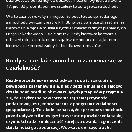
odprowadzić od różnicy. Co ciekawe, może on wynosić zarówno
17, jak i 32 procent, ponieważ zależy to od wysokości dochodu.
Warto zaznaczyć w tym miejscu, że podatek od sprzedanego
samochodu wyliczany jest w PIT-36, przez co może okazać się, że
kierowca nie będzie musiał fizycznie wpłacać żadnych pieniędzy do
Urzędu Skarbowego. Dzieje się tak, kiedy kierowca korzysta z
odliczeń i ulg, które kompensują kwotę podatku. Dzięki temu
kierowca nie ponowi żadnych dodatkowych kosztów.
Kiedy sprzedaż samochodu zamienia się w
działalność?
Każdy sprzedający samochody zaraz po ich zakupie z
pewnością zastanawia się, kiedy będzie musiał on założyć
działalność. Według obowiązujących przepisów przyjmuje
się, że trzykrotne powtórzenie tej samej czynności
podatkowej jest jednoznaczne z podęciem działalności
gospodarczej. To z kolei oznacza, że sprzedaż samochodu
przed upływem 6 miesięcy i trzykrotne powtórzenia takiej
czynności rodzi konieczność zarejestrowania i zgłoszenia
działalności gospodarczej. Wówczas doliczyć trzeba